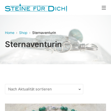
Zum
Mo
Inhalt
Steine für Dich!
springen
Home
Shop
Sternaventurin
Sternaventurin