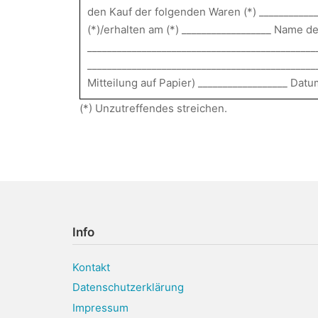
den Kauf der folgenden Waren (*) ____________
(*)/erhalten am (*) __________________ Name d
_____________________________________________
______________________________________________
Mitteilung auf Papier) __________________ Datu
(*) Unzutreffendes streichen.
Info
Kontakt
Datenschutzerklärung
Impressum