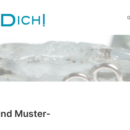
G
und Muster-