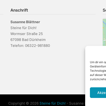
Anschrift
S
Susanne Blättner
Steine für Dich!
Wormser Straße 25
67098 Bad Dürkheim
Telefon: 06322-981880
Um dir ein 
Geräteinfor
Technologie
auf dieser W
zurückziehs
Akze
Copyright © 2026
Steine für Dich!
- Susanne Blättner