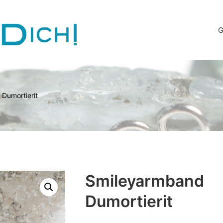
G
Dumortierit
Smileyarmband
Dumortierit