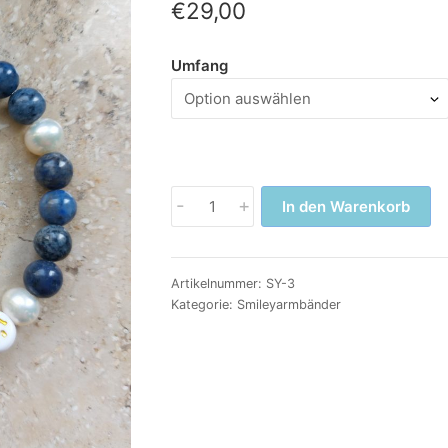
€
29,00
Umfang
Smileyarmband
-
+
In den Warenkorb
Dumortierit
Menge
Artikelnummer:
SY-3
Kategorie:
Smileyarmbänder