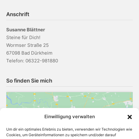
Anschrift
Susanne Blättner
Steine für Dich!
Wormser Straße 25
67098 Bad Dürkheim
Telefon: 06322-981880
So finden Sie mich
Einwilligung verwalten
Um dir ein optimales Erlebnis zu bieten, verwenden wir Technologien wie
Klicke hier, um Marketing-Cookies zu
Cookies, um Geräteinformationen zu speichern und/oder darauf
akzeptieren und diesen Inhalt zu