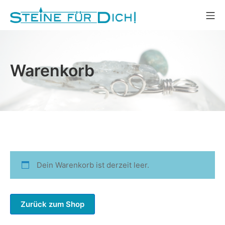
Zum
Mo
Inhalt
Steine für Dich!
springen
Warenkorb
Dein Warenkorb ist derzeit leer.
Zurück zum Shop