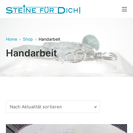
Zum
Mo
Inhalt
Steine für Dich!
springen
Home
Shop
Handarbeit
Handarbeit