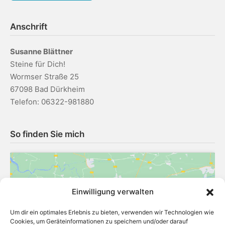
Anschrift
Susanne Blättner
Steine für Dich!
Wormser Straße 25
67098 Bad Dürkheim
Telefon: 06322-981880
So finden Sie mich
Einwilligung verwalten
Um dir ein optimales Erlebnis zu bieten, verwenden wir Technologien wie
Klicke hier, um Marketing-Cookies zu
Cookies, um Geräteinformationen zu speichern und/oder darauf