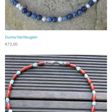
Dumortieritkugeln
€
72,00