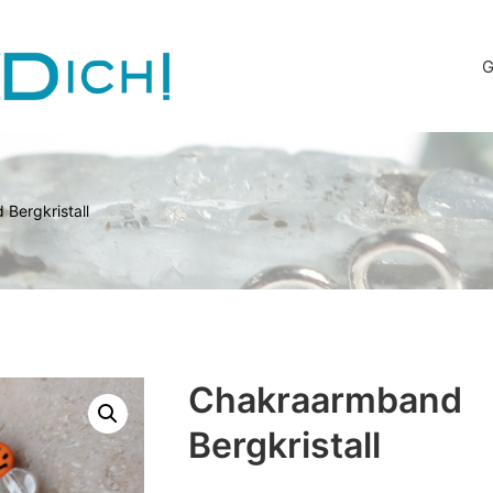
G
Bergkristall
Chakraarmband
Bergkristall