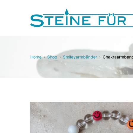
Zum
Inhalt
springen
Steine für Dich!
Home
Shop
Smileyarmbänder
Chakraarmband 